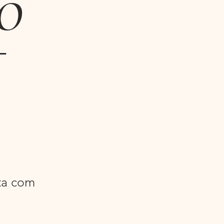
o
-
ta com