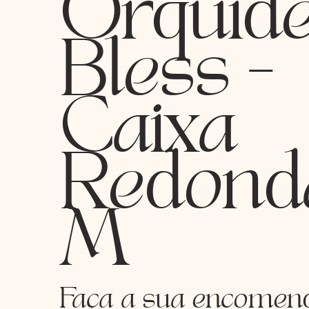
Orquíd
Bless -
Caixa
Redond
M
Faça a sua encomen