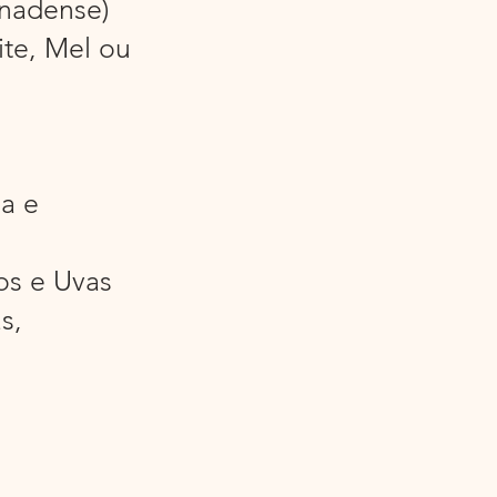
nadense)
ite, Mel ou
a e
os e Uvas
s,