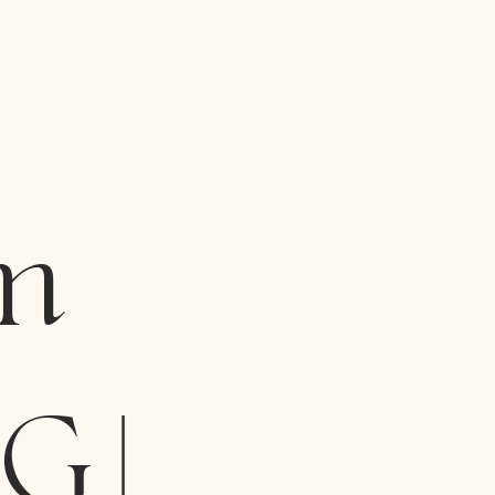
m
G |