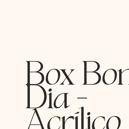
Box Bo
Dia -
Acrílico 