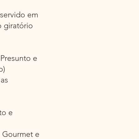
 servido em
 giratório
 Presunto e
o)
has
to e
e Gourmet e