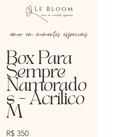
amor em momentos especiais
Box Para
Sempre
Namorado
s - Acrílico
M
R$ 350