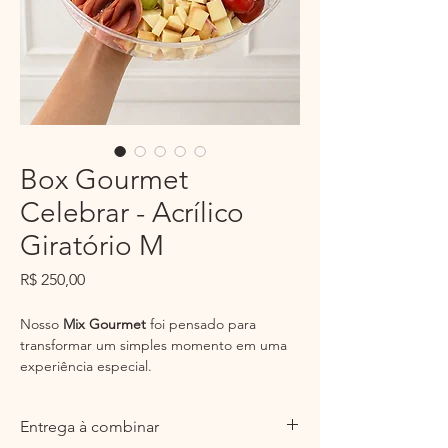
Box Gourmet
Celebrar - Acrílico
Giratório M
Preço
R$ 250,00
Nosso
Mix Gourmet
foi pensado para
transformar um simples momento em uma
experiência especial.
Uma combinação equilibrada de sabores,
Entrega à combinar
texturas e delicadeza, apresentada em