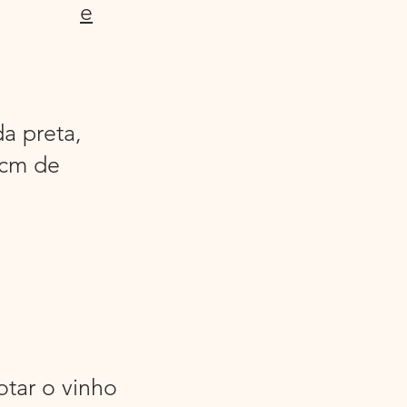
e
a preta,
0cm de
otar o vinho