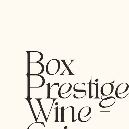
Box
Prestig
Wine -