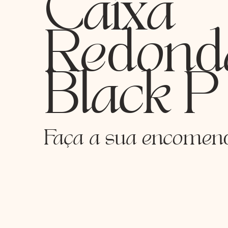
Caixa
Redond
Black P
Faça a sua encomen