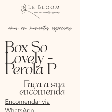
amor em momentos especiais
Box So
Lovely -
Perola P
Faça a sua
encomenda
Encomendar via
WhatsApp