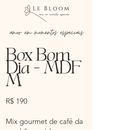
amor em momentos especiais
Box Bom
Dia - MDF
M
R$ 190
Mix gourmet de café da