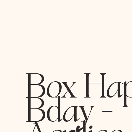
Box Ha
Bday -