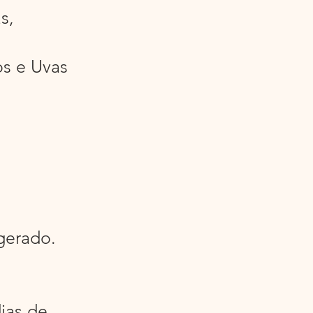
s,
os e Uvas
gerado.
ias de