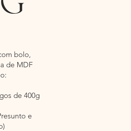
 G
com bolo,
da de MDF
o:
ngos de 400g
Presunto e
o)