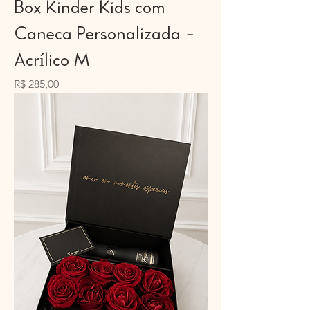
Box Kinder Kids com
Caneca Personalizada -
Acrílico M
Preço
R$ 285,00