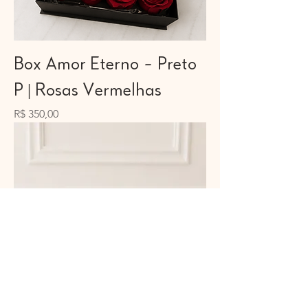
Box Amor Eterno - Preto
P | Rosas Vermelhas
Preço
R$ 350,00