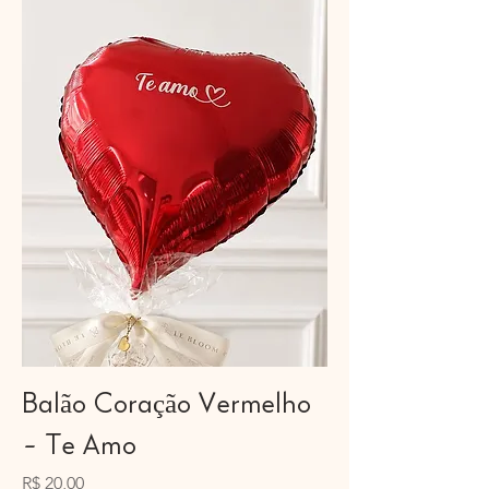
Balão Coração Vermelho
- Te Amo
Preço
R$ 20,00