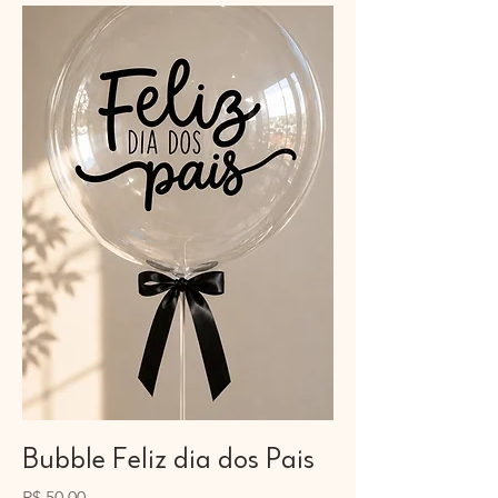
Bubble Feliz dia dos Pais
Preço
R$ 50,00