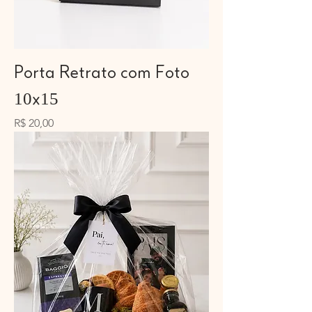
Porta Retrato com Foto
10x15
Preço
R$ 20,00